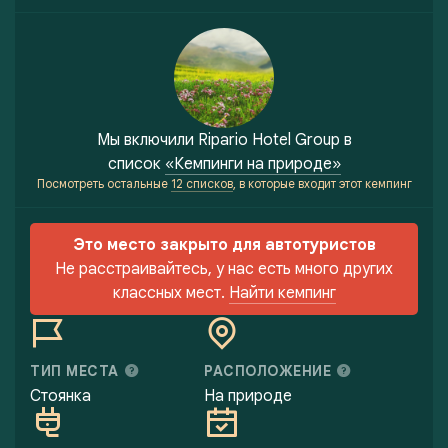
Мы включили
Ripario Hotel Group
в
список
«Кемпинги на природе»
Посмотреть остальные
12 списков
, в которые входит этот кемпинг
Это место закрыто для автотуристов
Не расстраивайтесь, у нас есть много других
классных мест.
Найти кемпинг
ТИП МЕСТА
РАСПОЛОЖЕНИЕ
Стоянка
На природе