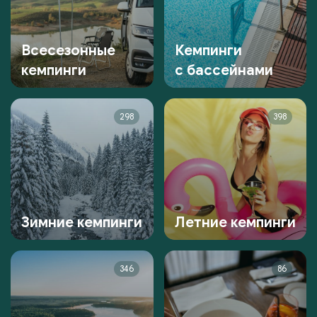
Всесезонные
Кемпинги
кемпинги
с бассейнами
298
398
Зимние кемпинги
Летние кемпинги
346
86