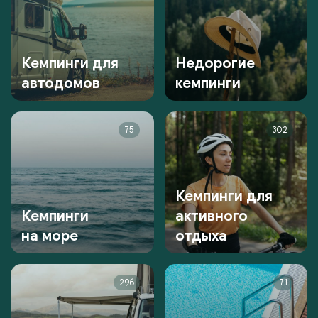
Кемпинги для
Недорогие
автодомов
кемпинги
75
302
Кемпинги для
Кемпинги
активного
на море
отдыха
296
71