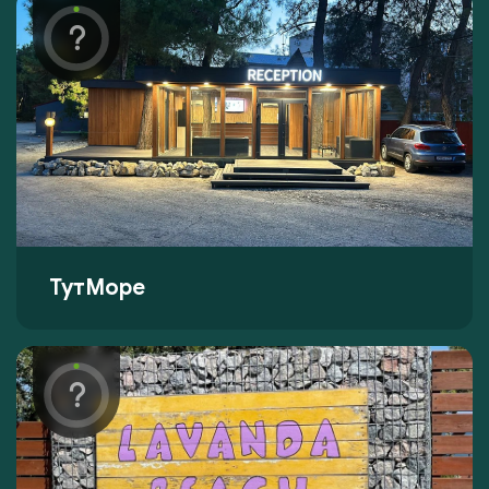
ТутМоре