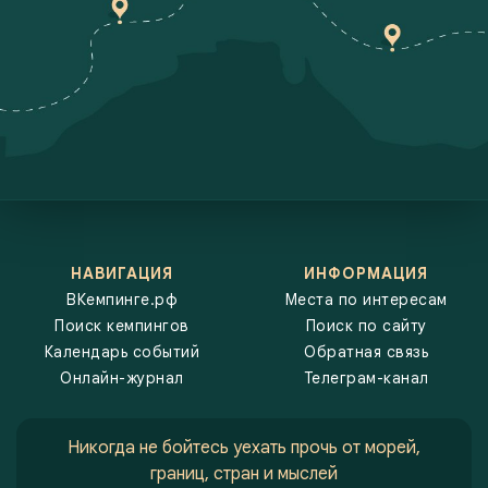
обеспечивает дополнительный комфорт на природе. Вы сможете
проводить дни на пляже, а вечера у костра, наслаждаясь закатами
и тишиной морского побережья. ВКемпинге.рф советует выбирать
кемпинги на море, которые предлагают не только удобное
расположение, но и экологически чистые пляжи, где можно
спокойно отдыхать всей семьей или в компании друзей. Такие
кемпинги — отличное решение для тех, кто хочет провести время
на природе и при этом быть близко к воде, наслаждаясь всеми
преимуществами морского климата.
НАВИГАЦИЯ
ИНФОРМАЦИЯ
ВКемпинге.рф
Места по интересам
Поиск кемпингов
Поиск по сайту
Календарь событий
Обратная связь
Онлайн-журнал
Телеграм-канал
Никогда не бойтесь уехать прочь от морей,
границ, стран и мыслей