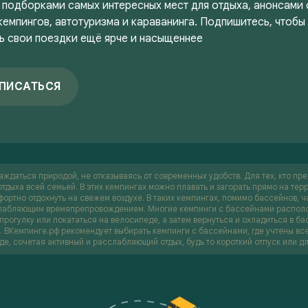
 подборками самых интересных мест для отдыха, анонсами
кемпингов, автотуризма и караванинга. Подпишитесь, чтобы
ь свои поездки ещё ярче и насыщеннее
ПИСАТЬСЯ
даться природой, не отказываясь от современных удобств. Для тех, кто пре
отдыха всей семьей. В этих кемпингах можно плавать и загорать прямо на те
фортно отдохнуть на свежем воздухе. В таких кемпингах, помимо бассейнов, 
сслабляющим времяпрепровождением. Многие кемпинги с бассейнами располож
прогулку или покататься на велосипеде, а затем вернуться и охладиться в ба
 ВКемпинге.рф рекомендует выбирать кемпинги с бассейнами, где учтены все
де, сочетая активный и расслабляющий отдых, будь то короткий отпуск или д