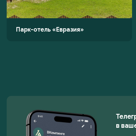
Парк-отель «Евразия»
Телег
в ваш