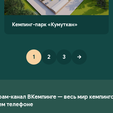
Кемпинг-парк «Кумуткан»
1
2
3
рам-канал ВКемпинге — весь мир кемпинг
ем телефоне