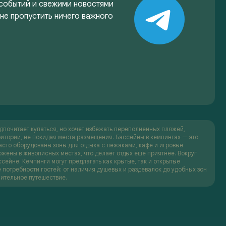
 событий и свежими новостями
 не пропустить ничего важного
дпочитает купаться, но хочет избежать переполненных пляжей,
рритории, не покидая места размещения. Бассейны в кемпингах — это
часто оборудованы зоны для отдыха с лежаками, кафе и игровые
ены в живописных местах, что делает отдых еще приятнее. Вокруг
ссейне. Кемпинги могут предлагать как крытые, так и открытые
 потребности гостей: от наличия душевых и раздевалок до удобных зон
лительное путешествие.