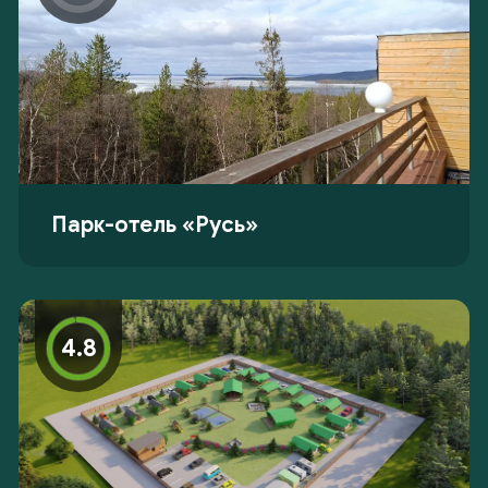
Парк-отель «Русь»
4.8