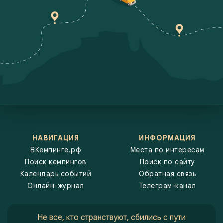
профиль или территорию отвели под другие нужды. Закрытые
места — это также важная информация для тех, кто заранее
планирует свой маршрут и не хочет столкнуться с неожиданной
недоступностью кемпинга по прибытии. Зная о временных или
постоянных закрытиях, можно корректировать планы и выбирать
доступные кемпинги или стоянки, которые продолжают работать и
принимать гостей. ВКемпинге.рф рекомендует автотуристам
регулярно проверять информацию о состоянии кемпингов,
особенно если они находятся в удаленных или сезонных зонах, где
закрытия могут быть неочевидными. Эта информация поможет
избежать неудобств и сделать ваше путешествие более
комфортным.
НАВИГАЦИЯ
ИНФОРМАЦИЯ
ВКемпинге.рф
Места по интересам
Поиск кемпингов
Поиск по сайту
Календарь событий
Обратная связь
Онлайн-журнал
Телеграм-канал
Не все, кто странствуют, сбились с пути