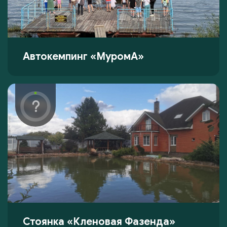
Автокемпинг «МуромА»
Стоянка «Кленовая Фазенда»