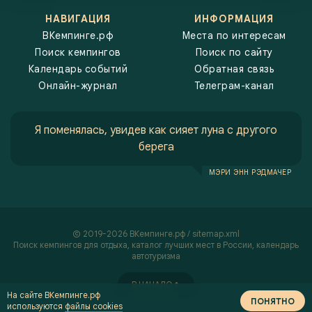
НАВИГАЦИЯ
ИНФОРМАЦИЯ
ВКемпинге.рф
Места по интересам
Поиск кемпингов
Поиск по сайту
Календарь событий
Обратная связь
Онлайн-журнал
Телеграм-канал
Я поменялась, увидев как сияет луна с другого
берега
МЭРИ ЭНН РЭДМАЧЕР
2019-2026 ВКемпинге.рф /
sitemap.xml
Поиск кемпингов
для отдыха, каталог лучших мест в России,
календарь
автотуризма
В НАЧАЛО
На сайте ВКемпинге.рф
ПОНЯТНО
используются
файлы cookies