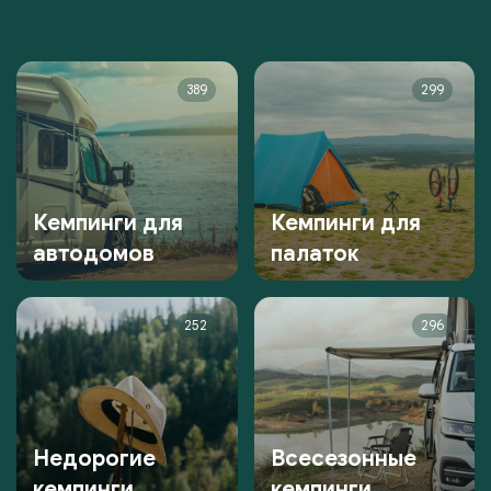
389
299
Кемпинги для
Кемпинги для
автодомов
палаток
252
296
Недорогие
Всесезонные
кемпинги
кемпинги