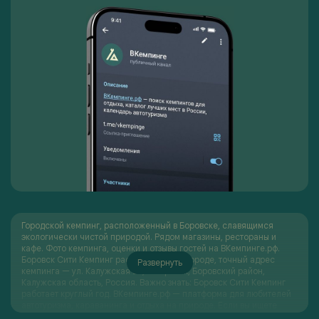
Городской кемпинг, расположенный в Боровске, славящимся
экологически чистой природой. Рядом магазины, рестораны и
кафе. Фото кемпинга, оценки и отзывы гостей на ВКемпинге.рф.
Боровск Сити Кемпинг располагается в городе, точный адрес
Развернуть
кемпинга — ул. Калужская 22, г. Боровск, Боровский район,
Калужская область, Россия. Важно знать: Боровск Сити Кемпинг
работает круглый год. ВКемпинге.рф — платформа для любителей
автотуризма, караванинга и отдыха на природе. Если вы ищете
идеальные кемпинги для автопутешествий по России, планируете