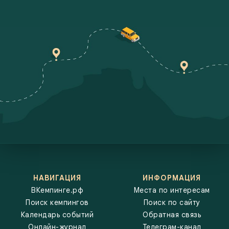
свое следующее приключение или просто хотите узнать больше о
жизни на колесах, сайт ВКемпинге.рф станет вашим надежным
путеводителем. Автотуристы, караванеры и путешественники с
платаками находят Боровск Сити Кемпинг по следующим
запросам: кемпинги, караванинг, автотуризм, автопутешествия,
автодом, трейлер, кемпер, путешествия, боровск, кемпинги
калужской области, сити кемпинг, вкемпинге, поиск кемпингов,
карта кемпингов, ванлайф,
НАВИГАЦИЯ
ИНФОРМАЦИЯ
ВКемпинге.рф
Места по интересам
Поиск кемпингов
Поиск по сайту
Календарь событий
Обратная связь
Онлайн-журнал
Телеграм-канал