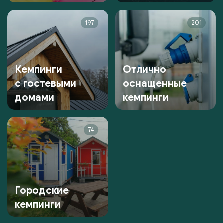
197
201
Кемпинги
Отлично
с гостевыми
оснащенные
домами
кемпинги
74
Городские
кемпинги