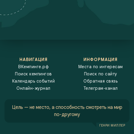
организации экскурсий. ВКемпинге.рф предлагает выбирать
кемпинги, которые учитывают потребности каждого
путешественника, предоставляя как бюджетные варианты с
базовыми удобствами, так и более роскошные кемпинги с
дополнительными услугами. Это отличный способ провести время
на природе, не отказываясь от привычного комфорта.
НАВИГАЦИЯ
ИНФОРМАЦИЯ
ВКемпинге.рф
Места по интересам
Поиск кемпингов
Поиск по сайту
Календарь событий
Обратная связь
Онлайн-журнал
Телеграм-канал
Цель — не место, а способность смотреть на мир
по-другому
ГЕНРИ МИЛЛЕР