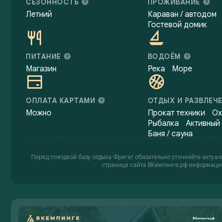
СЕЗОННОСТЬ
ПРОЖИВАНИЕ
Летний
Караван / автодом
Гостевой домик
ПИТАНИЕ
ВОДОЁМ
Магазин
Река
Море
ОПЛАТА КАРТАМИ
ОТДЫХ И РАЗВЛЕЧ
Можно
Прокат техники
Ох
Рыбалка
Активный
Баня / сауна
Перед поездкой базу отдыха Фрегат обязательно уточняйте актуал
странице сайта ВКемпинге.рф информация