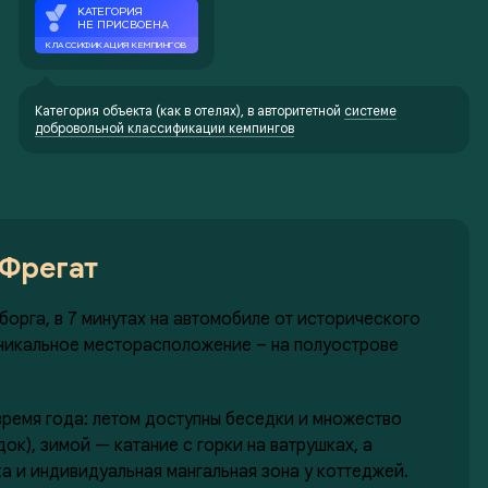
Категория объекта (как в отелях), в авторитетной
системе
добровольной классификации кемпингов
 Фрегат
орга, в 7 минутах на автомобиле от исторического
 уникальное месторасположение – на полуострове
время года: летом доступны беседки и множество
ок), зимой — катание с горки на ватрушках, а
ка и индивидуальная мангальная зона у коттеджей.