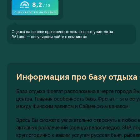
Оценка на основе проверенных отзывов автотуристов на
RV Land —
популярном сайте о кемпингах
Информация про базу отдыха
База отдыха Фрегат расположена в черте города Выб
центра. Главная особенность базы Фрегат – это ее
между Финским заливом и Сайменским каналом.
Здесь Вы сможете увлекательно отдохнуть в любое 
активных развлечений (аренда велосипедов, SUP, лод
круглогодично к вашим услугам русская баня, рыбал