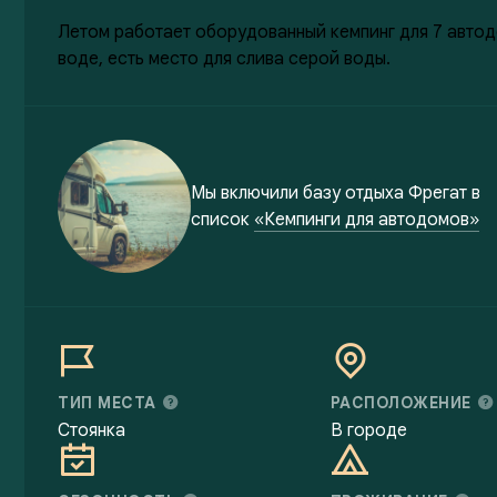
Летом работает оборудованный кемпинг для 7 автод
воде, есть место для слива серой воды.
Мы включили
базу отдыха Фрегат
в
список
«Кемпинги для автодомов»
ТИП МЕСТА
РАСПОЛОЖЕНИЕ
Стоянка
В городе