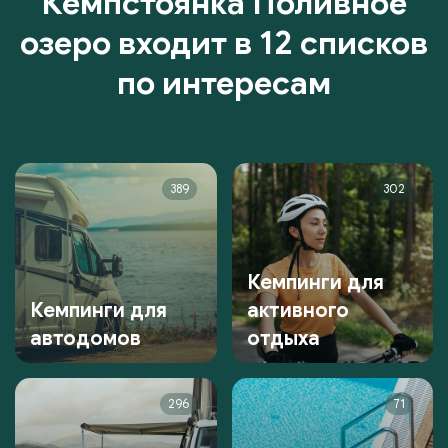
Кемпстоянка Поливное
озеро входит в 12 списков
по интересам
389
302
Кемпинги для
Кемпинги для
активного
автодомов
отдыха
296
71