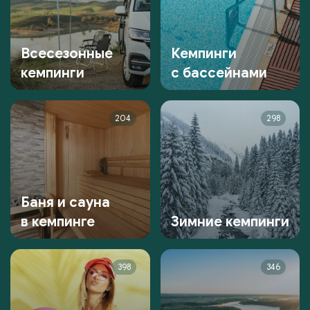
Всесезонные
Кемпинги
кемпинги
с бассейнами
204
298
Баня и сауна
в кемпинге
Зимние кемпинги
398
346