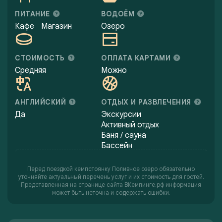
ПИТАНИЕ
ВОДОЁМ
Кафе
Магазин
Озеро
СТОИМОСТЬ
ОПЛАТА КАРТАМИ
Средняя
Можно
АНГЛИЙСКИЙ
ОТДЫХ И РАЗВЛЕЧЕНИЯ
Да
Экскурсии
Активный отдых
Баня / сауна
Бассейн
Перед поездкой кемпстоянку Поливное озеро обязательно
уточняйте актуальный перечень услуг и их стоимость для гостей.
Представленная на странице сайта ВКемпинге.рф информация
может быть неточна и содержать ошибки.