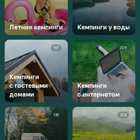
Летние кемпинги
Кемпинги у воды
197
209
Кемпинги
с гостевыми
Кемпинги
домами
с интернетом
135
308