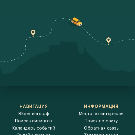
идеальные кемпинги для автопутешествий по России, планируете
свое следующее приключение или просто хотите узнать больше о
жизни на колесах, сайт ВКемпинге.рф станет вашим надежным
путеводителем. Автотуристы, караванеры и путешественники с
платаками находят Кемпинг «Волжские Холмы» по следующим
запросам: кемпинги, караванинг, автотуризм, автопутешествия,
автодом, трейлер, кемпер, путешествия, вкемпинге, поиск
кемпингов, карта кемпингов, ванлайф,
НАВИГАЦИЯ
ИНФОРМАЦИЯ
ВКемпинге.рф
Места по интересам
Поиск кемпингов
Поиск по сайту
Календарь событий
Обратная связь