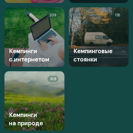
209
135
Кемпинги
Кемпинговые
с интернетом
стоянки
308
Кемпинги
на природе