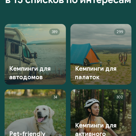
389
299
Кемпинги для
Кемпинги для
автодомов
палаток
34
302
Кемпинги для
Pet-friendly
активного