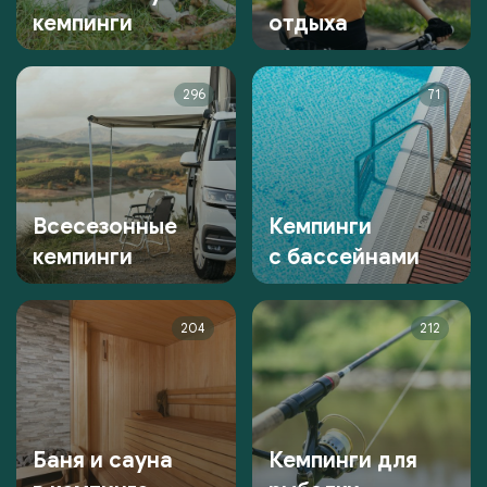
кемпинги
отдыха
296
71
Всесезонные
Кемпинги
кемпинги
с бассейнами
204
212
Баня и сауна
Кемпинги для