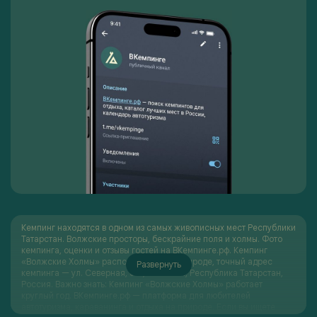
Кемпинг находятся в одном из самых живописных мест Республики
Татарстан. Волжские просторы, бескрайние поля и холмы. Фото
кемпинга, оценки и отзывы гостей на ВКемпинге.рф. Кемпинг
«Волжские Холмы» располагается на природе, точный адрес
Развернуть
кемпинга — ул. Северная, 31А, г. Тетюши, Республика Татарстан,
Россия. Важно знать: Кемпинг «Волжские Холмы» работает
круглый год. ВКемпинге.рф — платформа для любителей
автотуризма, караванинга и отдыха на природе. Если вы ищете