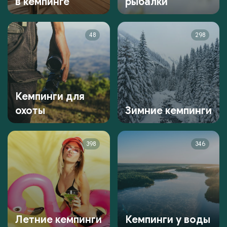
в кемпинге
рыбалки
48
298
Кемпинги для
охоты
Зимние кемпинги
398
346
Летние кемпинги
Кемпинги у воды