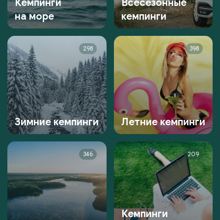
Кемпинги
Всесезонные
на море
кемпинги
298
398
Зимние кемпинги
Летние кемпинги
346
209
Кемпинги