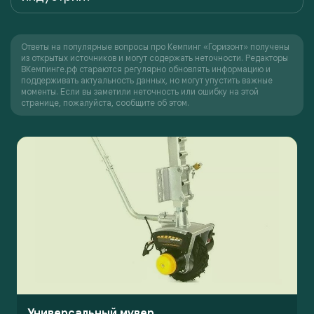
Ответы на популярные вопросы про Кемпинг «Горизонт» получены
из открытых источников и могут содержать неточности. Редакторы
ВКемпинге.рф стараются регулярно обновлять информацию и
поддерживать актуальность данных, но могут упустить важные
моменты. Если вы заметили неточность или ошибку на этой
странице, пожалуйста, сообщите об этом.
Универсальный мувер