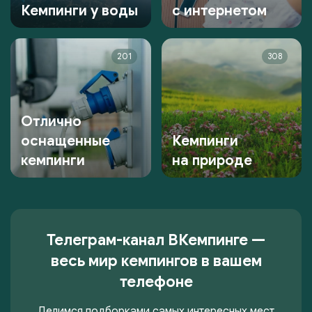
Кемпинги у воды
с интернетом
201
308
Отлично
оснащенные
Кемпинги
кемпинги
на природе
Телеграм-канал ВКемпинге —
весь мир кемпингов в вашем
телефоне
Делимся подборками самых интересных мест