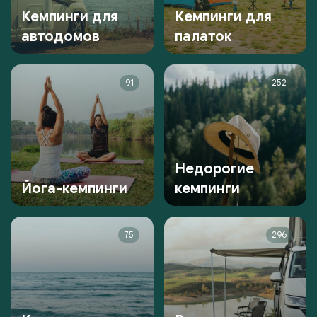
Кемпинги для
Кемпинги для
автодомов
палаток
91
252
Недорогие
Йога-кемпинги
кемпинги
75
296