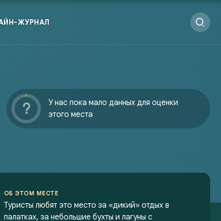
АЙН-ЖУРНАЛ
У нас пока мало данных для оценки
этого места
ОБ ЭТОМ МЕСТЕ
Туристы любят это место за «дикий» отдых в
палатках, за небольшие бухты и лагуны с