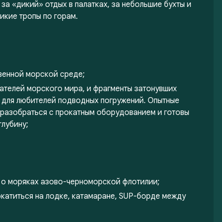
за «дикий» отдых в палатках, за небольшие бухты и
икие тропы по горам.
;
венной морской среде;
тателей морского мира, и фрагменты затонувших
 для любителей подводных погружений. Опытные
 разобраться с прокатным оборудованием и готовы
лубину;
ь о моряках азово-черноморской флотилии;
окатиться на лодке, катамаране, SUP-борде между