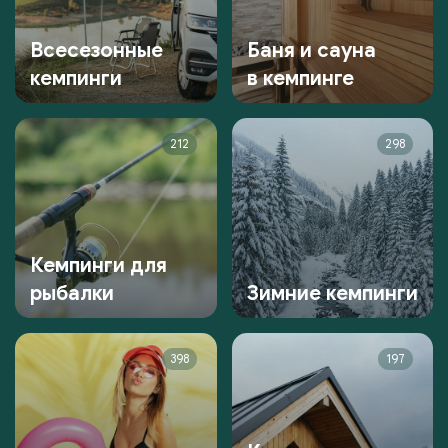
Всесезонные
Баня и сауна
кемпинги
в кемпинге
212
298
Кемпинги для
рыбалки
Зимние кемпинги
398
197