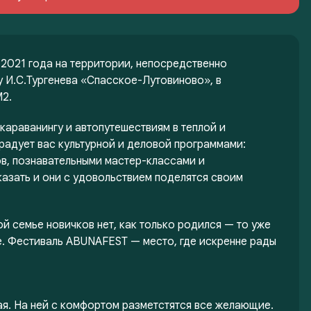
 2021 года на территории, непосредственно
И.С.Тургенева «Спасское-Лутовиново», в
М2.
араванингу и автопутешествиям в теплой и
адует вас культурной и деловой программами:
в, познавательными мастер-классами и
казать и они с удовольствием поделятся своим
й семье новичков нет, как только родился — то уже
ье. Фестиваль ABUNAFEST — место, где искренне рады
я. На ней с комфортом разметстятся все желающие.