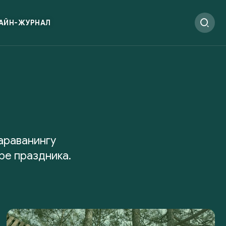
АЙН-ЖУРНАЛ
араванингу
ре праздника.