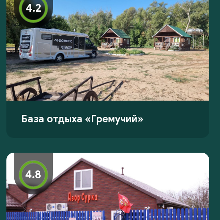
4.2
База отдыха «Гремучий»
4.8