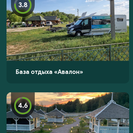
3.8
База отдыха «Авалон»
4.6