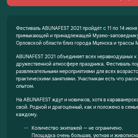
Фестиваль ABUNAFEST 2021 пройдёт с 11 по 14 июня
примыкающей и принадлежащей Музею-заповеднику 
Орловской области близ города Мценска и трассы 
ABUNAFEST 2021 объединяет всех неравнодушных к к
дружественной атмосфере праздника. Фестиваль пор
развлекательными мероприятиями для всех возрасто
практическими занятиями. Участникам есть что расс
опытом.
На ABUNAFEST ждут и новичков, хотя в караванерско
свой. Родной и драгоценный, как и положено в сем
каждому.
Количество экипажей — не ограничено.
Площадка очень большая, уютная и живописна