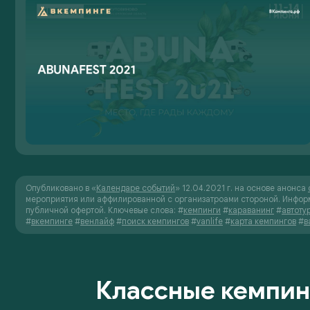
Опубликовано в «
Календаре событий
» 12.04.2021 г. на основе анонса
мероприятия или аффилированной с организатроами стороной. Инфор
публичной офертой.
Ключевые слова:
#
кемпинги
#
караванинг
#
автоту
#
вкемпинге
#
венлайф
#
поиск кемпингов
#
vanlife
#
карта кемпингов
#
в
Классные кемпин