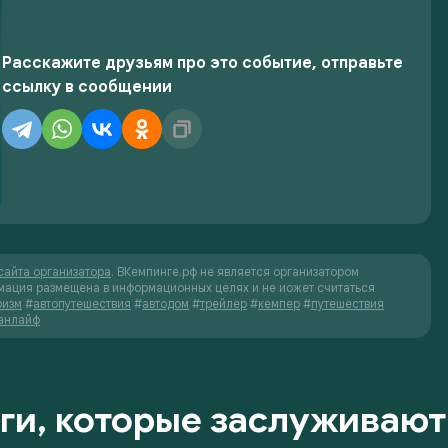
Расскажите друзьям про это событие, отправьте
ссылку в сообщении
сайта организатора
. ВКемпинге.рф не является организатором
мация размещена в информационных целях и не иожет считаться
ризм
#
автопутешествия
#
автодом
#
трейлер
#
кемпер
#
путешествия
анлайф
ги, которые заслуживают