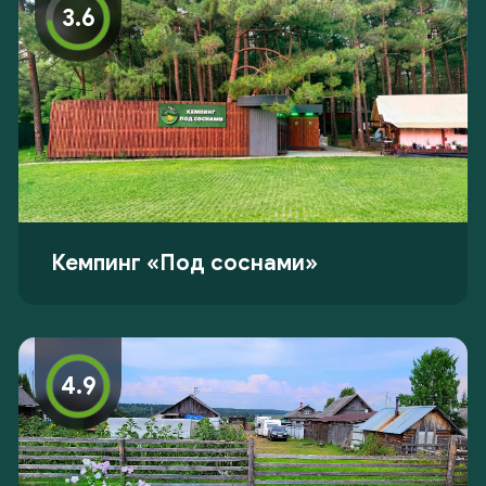
3.6
Кемпинг «Под соснами»
4.9