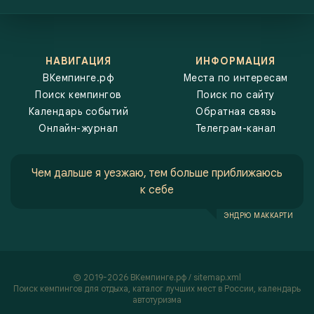
НАВИГАЦИЯ
ИНФОРМАЦИЯ
ВКемпинге.рф
Места по интересам
Поиск кемпингов
Поиск по сайту
Календарь событий
Обратная связь
Онлайн-журнал
Телеграм-канал
Чем дальше я уезжаю, тем больше приближаюсь
к себе
ЭНДРЮ МАККАРТИ
2019-2026 ВКемпинге.рф /
sitemap.xml
Поиск кемпингов
для отдыха, каталог лучших мест в России,
календарь
автотуризма