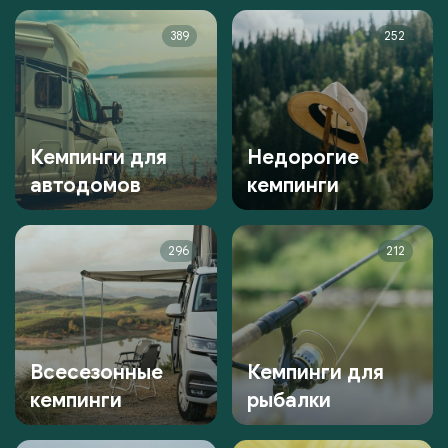
389
252
Кемпинги для
Недорогие
автодомов
кемпинги
296
212
Всесезонные
Кемпинги для
кемпинги
рыбалки