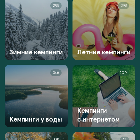
298
398
Зимние кемпинги
Летние кемпинги
346
209
Кемпинги
Кемпинги у воды
с интернетом
135
74