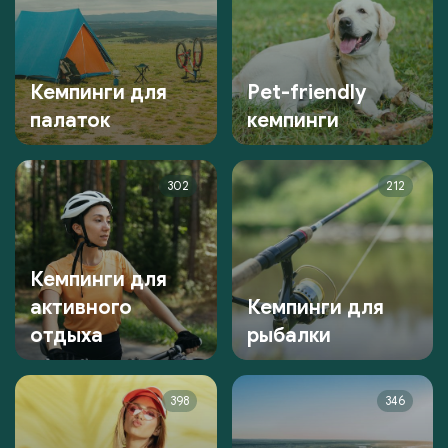
Кемпинги для
Pet-friendly
палаток
кемпинги
302
212
Кемпинги для
активного
Кемпинги для
отдыха
рыбалки
398
346