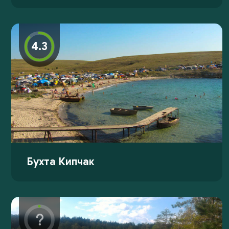
4.3
Бухта Кипчак