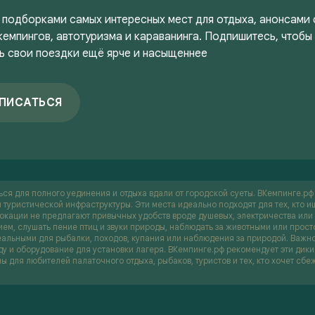
 подборками самых интересных мест для отдыха, анонсами
кемпингов, автотуризма и караванинга. Подпишитесь, чтобы
ь свои поездки ещё ярче и насыщеннее
ПИСАТЬСЯ
ься для полного уединения и отдыха вдали от городской суеты. ВКемпинге.р
 туристической инфраструктуры. Эти места идеально подходят для тех, кто и
локации не предлагают привычных удобств вроде душевых, электричества или 
нием, слушать пение птиц и звуки природы, наблюдать за животными или прос
идеальными для рыбалки, походов, купания или наблюдения за природой. Важно
ду и оборудование для установки лагеря. ВКемпинге.рф рекомендует эти дикие
ы для любителей палаточного отдыха, рыбаков, туристов и тех, кто хочет сбе