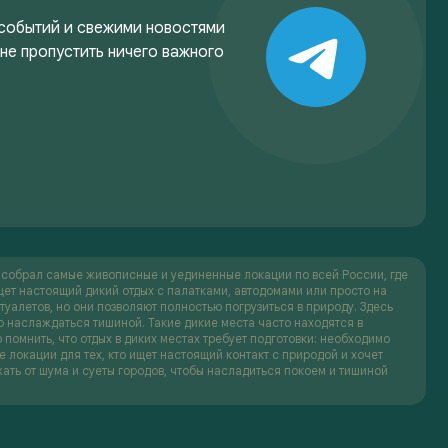
 событий и свежими новостями
 не пропустить ничего важного
ф собрал самые живописные и уединенные локации по всей России, где
щет настоящий дикий отдых с палатками, автодомами или просто на
туалетов, но они позволяют полностью погрузиться в природу. Здесь
то наслаждаться тишиной. Такие дикие места часто находятся в
 помнить, что отдых в диких местах требует подготовки: необходимо
 локации для тех, кто ищет настоящий контакт с природой и хочет
жать от шума и суеты городов, чтобы насладиться покоем и тишиной