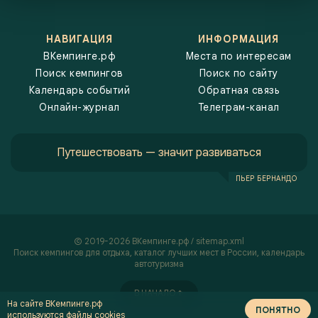
новичков, которые хотят начать свой путь в йоге. ВКемпинге.рф
помогает выбрать лучшее место для того, чтобы полностью
насладиться йогой, природой и гармонией с собой.
НАВИГАЦИЯ
ИНФОРМАЦИЯ
ВКемпинге.рф
Места по интересам
Поиск кемпингов
Поиск по сайту
Календарь событий
Обратная связь
Онлайн-журнал
Телеграм-канал
Путешествовать — значит развиваться
ПЬЕР БЕРНАНДО
2019-2026 ВКемпинге.рф /
sitemap.xml
Поиск кемпингов
для отдыха, каталог лучших мест в России,
календарь
автотуризма
В НАЧАЛО
На сайте ВКемпинге.рф
ПОНЯТНО
используются
файлы cookies