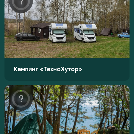
Кемпинг «ТехноХутор»