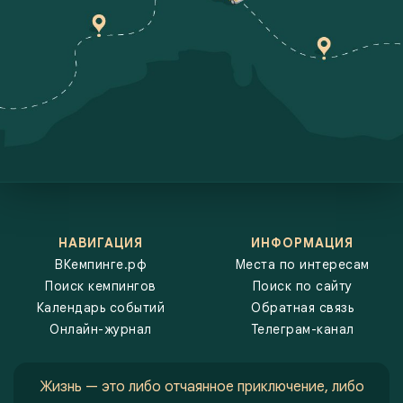
обсудить лучшие маршруты. На выставках будут представлены
новинки в мире автодомов и кемперов, а также различное
оборудование и аксессуары для комфортного отдыха на природе.
Фестивали подарят массу впечатлений, ведь здесь можно не
только узнать что-то новое, но и весело провести время в кругу
таких же увлечённых людей. Мы стремимся сделать так, чтобы вы
не пропустили ничего важного и всегда были в курсе самых
значимых событий в мире автотуризма. В каждом анонсе указаны
все необходимые детали: даты проведения, место, условия
участия и контактная информация. Это поможет вам легко
спланировать своё участие, будь то краткая поездка на выходные
или длительное путешествие с посещением нескольких
мероприятий. Следите за нашими обновлениями, чтобы не
упустить ни одно интересное событие! На ВКемпинге.рф собраны
только самые актуальные и значимые мероприятия, которые
помогут вам разнообразить свои путешествия и получить новый
НАВИГАЦИЯ
ИНФОРМАЦИЯ
опыт. Независимо от того, интересуетесь ли вы новинками рынка
автодомов, хотите принять участие в крупных фестивалях или
ВКемпинге.рф
Места по интересам
просто ищете компанию для очередного путешествия, наш
Поиск кемпингов
Поиск по сайту
календарь событий станет вашим надёжным гидом по самым
увлекательным и полезным мероприятиям в сфере автотуризма и
Календарь событий
Обратная связь
кемпинга.
Онлайн-журнал
Телеграм-канал
Жизнь — это либо отчаянное приключение, либо