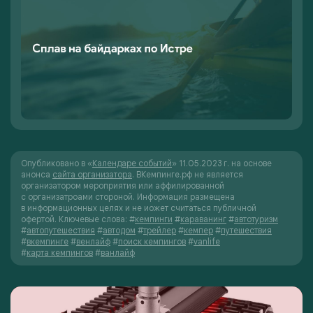
Опубликовано в «
Календаре событий
» 11.05.2023 г. на основе
анонса
сайта организатора
. ВКемпинге.рф не является
организатором мероприятия или аффилированной
с организатроами стороной. Информация размещена
в информационных целях и не иожет считаться публичной
офертой.
Ключевые слова:
#
кемпинги
#
караванинг
#
автотуризм
#
автопутешествия
#
автодом
#
трейлер
#
кемпер
#
путешествия
#
вкемпинге
#
венлайф
#
поиск кемпингов
#
vanlife
#
карта кемпингов
#
ванлайф