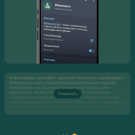
На фестивалях «ШокоФест» выступает множество хедлайнеров и
любительских групп, разнообразие хорошей музыки поражает
воображение и ни на секунду не дает заскучать на самом
мероприятии. Узнайте больше о самых ярких и интересных
Развернуть
событиях в мире автотуризма и кемпингов. На этой странице вы
найдете подробные анонс ШокоФест 2016, а также информацию о
предстоящих мероприятиях, которые объединяют любителей
путешествий и активного отдыха. Фестивали, слёты, выставки и
деловые встречи — каждый анонс содержит информацию о месте
проведения, программе и участниках, а также полезные советы и
рекомендации для подготовки к мероприятию. Мы расскажем вам,
чем примечательно каждое событие, какие активности ожидаются