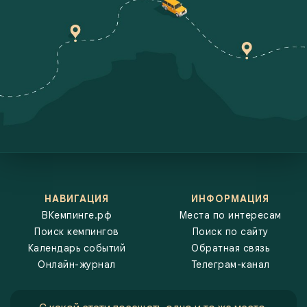
и какие интересные спикеры и компании примут участие.
Например, на слётах автопутешественников вы сможете
познакомиться с единомышленниками, обменяться опытом и
обсудить лучшие маршруты. На выставках будут представлены
новинки в мире автодомов и кемперов, а также различное
оборудование и аксессуары для комфортного отдыха на природе.
Фестивали подарят массу впечатлений, ведь здесь можно не
только узнать что-то новое, но и весело провести время в кругу
таких же увлечённых людей. Мы стремимся сделать так, чтобы вы
не пропустили ничего важного и всегда были в курсе самых
значимых событий в мире автотуризма. В каждом анонсе указаны
все необходимые детали: даты проведения, место, условия
участия и контактная информация. Это поможет вам легко
спланировать своё участие, будь то краткая поездка на выходные
или длительное путешествие с посещением нескольких
мероприятий. Следите за нашими обновлениями, чтобы не
упустить ни одно интересное событие! На ВКемпинге.рф собраны
только самые актуальные и значимые мероприятия, которые
НАВИГАЦИЯ
ИНФОРМАЦИЯ
помогут вам разнообразить свои путешествия и получить новый
опыт. Независимо от того, интересуетесь ли вы новинками рынка
ВКемпинге.рф
Места по интересам
автодомов, хотите принять участие в крупных фестивалях или
Поиск кемпингов
Поиск по сайту
просто ищете компанию для очередного путешествия, наш
календарь событий станет вашим надёжным гидом по самым
Календарь событий
Обратная связь
увлекательным и полезным мероприятиям в сфере автотуризма и
Онлайн-журнал
Телеграм-канал
кемпинга.