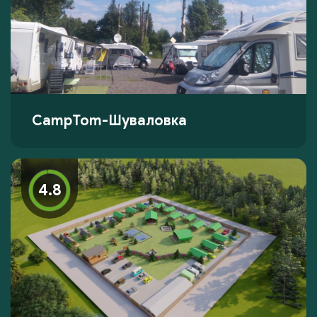
CampTom-Шуваловка
4.8