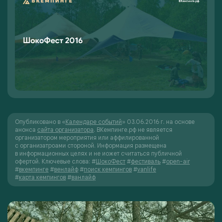
Опубликовано в «
Календаре событий
» 03.06.2016 г. на основе
анонса
сайта организатора
. ВКемпинге.рф не является
организатором мероприятия или аффилированной
с организатроами стороной. Информация размещена
в информационных целях и не иожет считаться публичной
офертой.
Ключевые слова:
#
ШокоФест
#
фестиваль
#
open-air
#
вкемпинге
#
венлайф
#
поиск кемпингов
#
vanlife
#
карта кемпингов
#
ванлайф