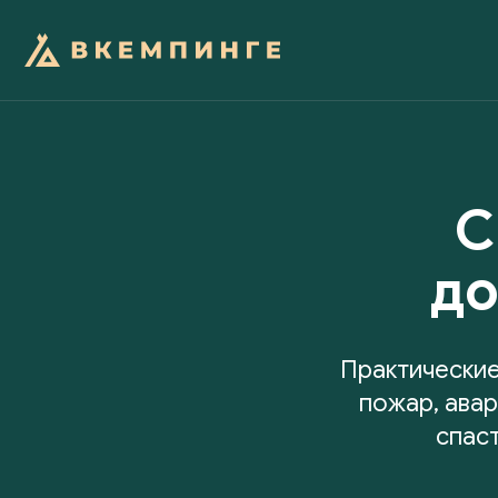
С
до
Практические
пожар, авар
спаст