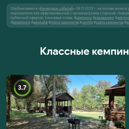
Опубликовано в «
Календаре событий
» 08.11.2022 г. на основе анонса
мероприятия или аффилированной с организатроами стороной. Инфор
публичной офертой.
Ключевые слова:
#
кемпинги
#
караванинг
#
автоту
#
вкемпинге
#
венлайф
#
поиск кемпингов
#
vanlife
#
карта кемпингов
#
в
Классные кемпин
3.7