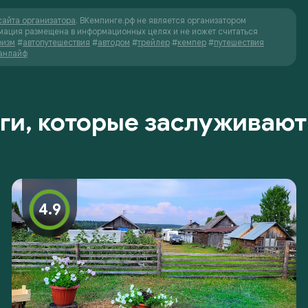
сайта организатора
. ВКемпинге.рф не является организатором
мация размещена в информационных целях и не иожет считаться
ризм
#
автопутешествия
#
автодом
#
трейлер
#
кемпер
#
путешествия
анлайф
ги, которые заслуживают
4.9