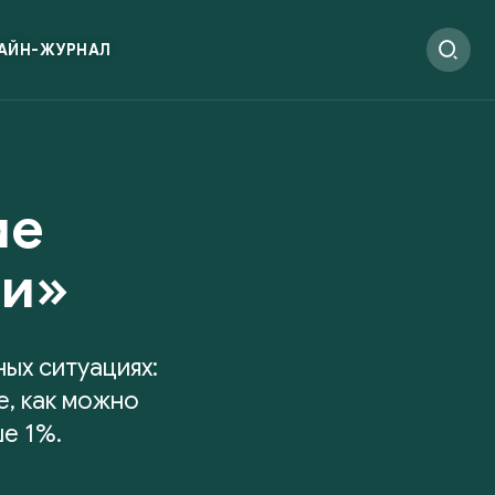
АЙН-ЖУРНАЛ
ие
щи»
ых ситуациях:
е, как можно
е 1%.