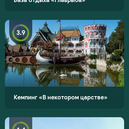
База отдыха «Главрыба»
3.9
Кемпинг «В некотором царстве»