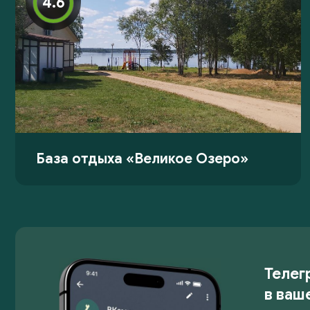
4.6
База отдыха «Великое Озеро»
Телег
в ваш