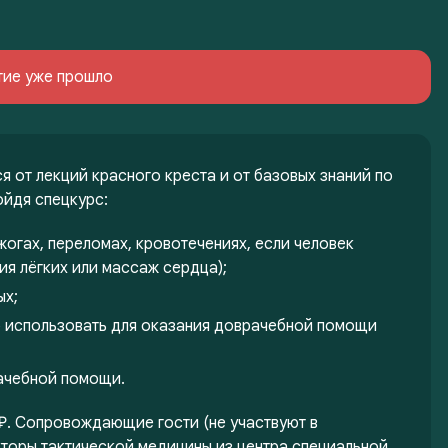
тие уже прошло
я от лекций красного креста и от базовых знаний по
ойдя спецкурс:
огах, переломах, кровотечениях, если человек
ия лёгких или массаж сердца);
ых;
о использовать для оказания доврачебной помощи
ачебной помощи.
₽. Сопровождающие гости (не участвуют в
кторы тактической медицины из центра специальной