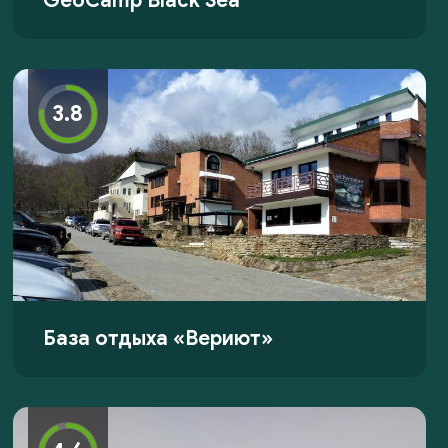
GeoCamp Black Sea
3.8
База отдыха «Вериют»