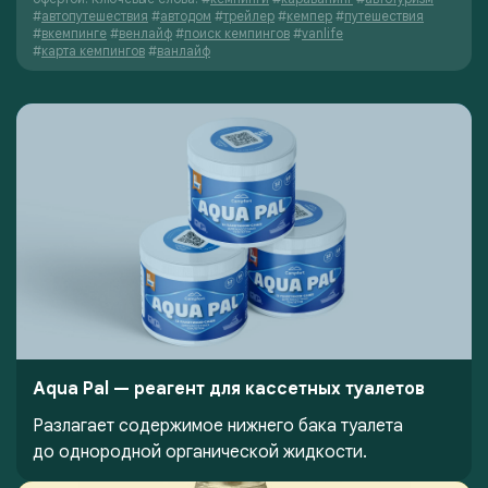
#
автопутешествия
#
автодом
#
трейлер
#
кемпер
#
путешествия
#
вкемпинге
#
венлайф
#
поиск кемпингов
#
vanlife
#
карта кемпингов
#
ванлайф
Aqua Pal — pеагент для кассетных туалетов
Разлагает содержимое нижнего бака туалета
до однородной органической жидкости.