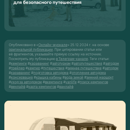
Опубликовано в «
Онлайн-журнале
» 25.12.2024 г. на основе
оригинальной публикации
. При цитировании статьи или
её фрагментов, указывайте прямую ссылку на источник.
Посмотреть эту публикацию
в Телеграм-канале
.
Теги статьи:
#
кемпинги
#
караванинг
#
автотуризм
#
автопутешествия
#
автодом
#
трейлер
#
кемпер
#
путешествия
#
зимнее путешествие
#
автодом
#
караванинг
#
подготовка автодома
#
отопление автодома
#
консервация
#
крышка кабины
#
вода зимой
#
зимний маршрут
#
уход за автодомом
#
вкемпинге
#
vanlife
#
поиск кемпингов
#
венлайф
#
карта кемпингов
#
ванлайф