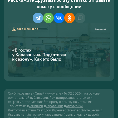
Расскажите друзьям про эту статью, отправьте
ссылку в сообщении
Опубликовано в «
Онлайн-журнале
» 16.02.2026 г. на основе
оригинальной публикации
. При цитировании статьи или
её фрагментов, указывайте прямую ссылку на источник.
Теги статьи:
#
кемпинги
#
караванинг
#
автотуризм
#
автопутешествия
#
автодом
#
трейлер
#
кемпер
#
путешествия
#
караваныч
#
в гостях у караваныча
#
день открытых дверей