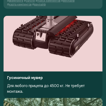
#
вкемпинге
#
vanlife
#
поиск кемпингов
#
венлайф
#
карта кемпингов
#
ванлайф
Гусиничный мувер
Для любого прицепа до 4500 кг. Не требует
монтажа.