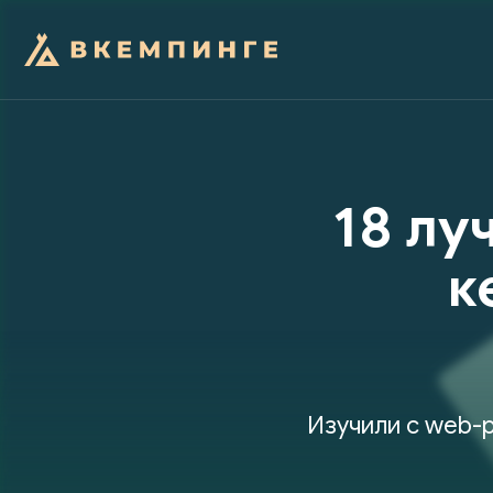
18 лу
к
Изучили с web-