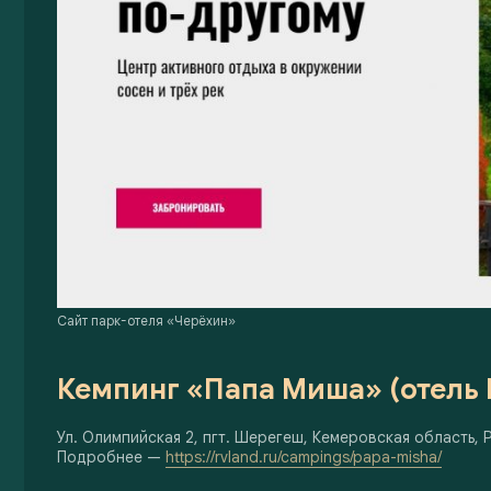
Сайт парк-отеля «Черёхин»
Кемпинг «Папа Миша» (отель 
Ул. Олимпийская 2, пгт. Шерегеш, Кемеровская область, 
Подробнее —
https://rvland.ru/campings/papa-misha/