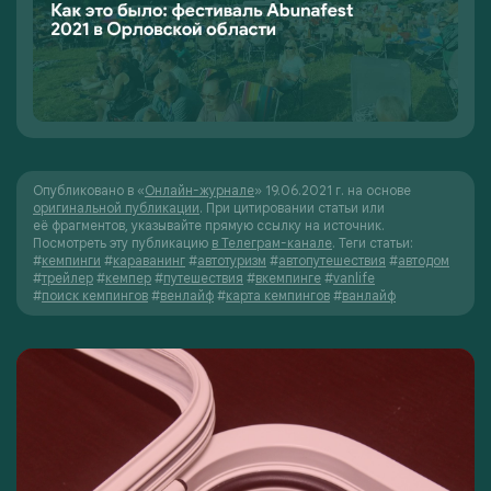
Опубликовано в «
Онлайн-журнале
» 19.06.2021 г. на основе
оригинальной публикации
. При цитировании статьи или
её фрагментов, указывайте прямую ссылку на источник.
Посмотреть эту публикацию
в Телеграм-канале
.
Теги статьи:
#
кемпинги
#
караванинг
#
автотуризм
#
автопутешествия
#
автодом
#
трейлер
#
кемпер
#
путешествия
#
вкемпинге
#
vanlife
#
поиск кемпингов
#
венлайф
#
карта кемпингов
#
ванлайф