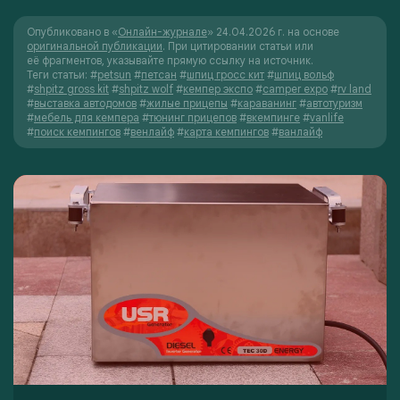
Опубликовано в «
Онлайн-журнале
» 24.04.2026 г. на основе
оригинальной публикации
. При цитировании статьи или
её фрагментов, указывайте прямую ссылку на источник.
Теги статьи:
#
petsun
#
петсан
#
шпиц гросс кит
#
шпиц вольф
#
shpitz gross kit
#
shpitz wolf
#
кемпер экспо
#
camper expo
#
rv land
#
выставка автодомов
#
жилые прицепы
#
караванинг
#
автотуризм
#
мебель для кемпера
#
тюнинг прицепов
#
вкемпинге
#
vanlife
#
поиск кемпингов
#
венлайф
#
карта кемпингов
#
ванлайф