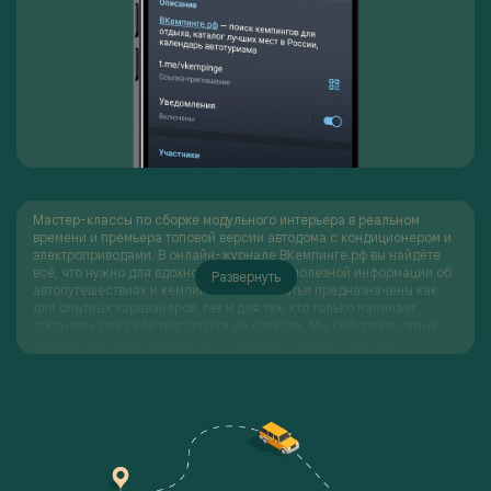
Мастер-классы по сборке модульного интерьера в реальном
времени и премьера топовой версии автодома с кондиционером и
электроприводами. В онлайн-журнале ВКемпинге.рф вы найдёте
всё, что нужно для вдохновения и массу полезной информации об
Развернуть
автопутешествиях и кемпингах. Наши статьи предназначены как
для опытных караванеров, так и для тех, кто только начинает
открывать для себя мир отдыха на колесах. Мы собираем самые
интересные идеи маршрутов, полезные советы по выбору
кемпингов и туристического оборудования, а также делимся
новостями и трендами в сфере автотуризма. Следите за
обновлениями нашего журнала, чтобы всегда быть в курсе новых
публикаций и интересных материалов. Независимо от того,
планируете ли вы короткую поездку на выходные или длительное
путешествие по стране, мы поможем вам найти всё необходимое
для идеального отдыха на природе.